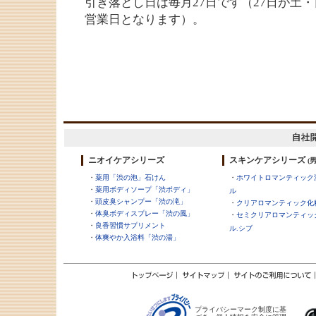
引き落とし日は毎月27日です（27日が土
営業日となります）。
ニオイケアシリーズ
スキンケアシリーズ
(
・
薬用「渋の泡」石けん
・
ホワイトロマンティック
・
薬用ボディソープ「渋ボディ」
ル
・
頭皮臭シャンプー「渋の滝」
・
クリアロマンティック化
・
体臭ボディスプレー「渋の風」
・
セミクリアロマンティッ
・
良香習慣サプリメント
ル.シブ
・
体爽やか入浴料「渋の湯」
プライバシーマーク制度に基